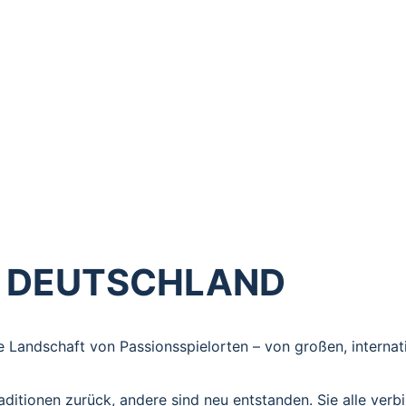
Italien: In ganz Europa bringen Menschen die Geschichte der
ulturellen Sprache – mit Theater, Musik, Prozessionen, Ritu
christliche Erzählung lebendig zu halten und für die Gegenw
rbindet die Spielorte über Ländergrenzen hinweg.
N DEUTSCHLAND
e Landschaft von Passionsspielorten – von großen, internat
raditionen zurück, andere sind neu entstanden. Sie alle verb