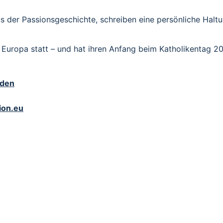
s der Passionsgeschichte, schreiben eine persönliche Haltu
n Europa statt – und hat ihren Anfang beim Katholikentag 2
eden
ion.eu
AUBE. KULTUR. GEMEI
ssionsspielgruppen aus 15 Ländern. Seit über vier Jahrze
el‑ und Ritualformen darstellen.