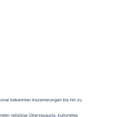
 Passion auf vielfältige Weise auf die Bühne.
alen und zeitgenössischen Formen. Gemeinsam ist 
art verständlich zu machen.
ional bekannten Inszenierungen bis hin zu 
inden religiöse Überzeugung, kulturelles 