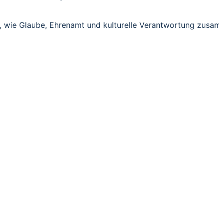
h, wie Glaube, Ehrenamt und kulturelle Verantwortung zus
TI - STATIONEN DES 
io
 („Leiden“) ab. Die Passion Jesu Christi beschreibt sein L
donnerstag)
haftung (Gründonnerstag)