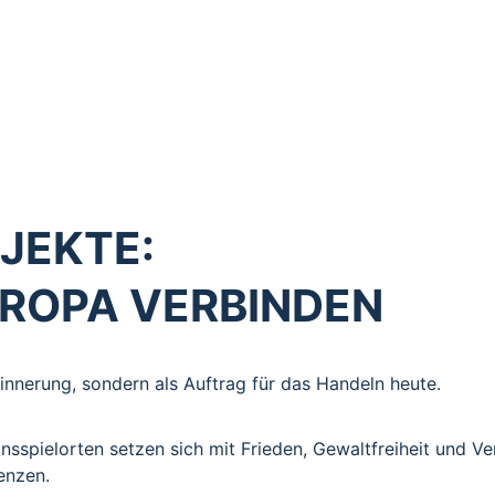
s und zugleich kulturelles Erbe. Sie entstehen aus dem E
r Generationen sowie geografische und kulturelle Grenzen
einsame Projekte – im Vertrauen darauf, dass die Botsch
JEKTE:
UROPA VERBINDEN
innerung, sondern als Auftrag für das Handeln heute.
nsspielorten setzen sich mit Frieden, Gewaltfreiheit und V
renzen.