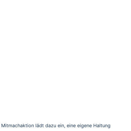
n.
Passion Jesu Christi gelebter Glaube, kulturelle 
e erwächst.
 Mitmachaktion lädt dazu ein, eine eigene Haltung 