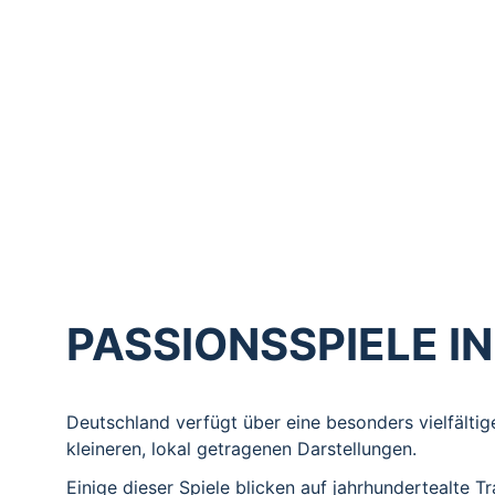
Von Portugal bis Rumänien, von Großbritannien bis 
Jede Region erzählt die Passion in ihrer eigenen k
allen Passionsspielen das Anliegen, eine zentrale 
EUROPASSION macht diese Vielfalt sichtbar und ve
Übersicht Passionsspiele in Europa
PASSIONSSPIELE I
Deutschland verfügt über eine besonders vielfältig
kleineren, lokal getragenen Darstellungen.
Einige dieser Spiele blicken auf jahrhundertealte T