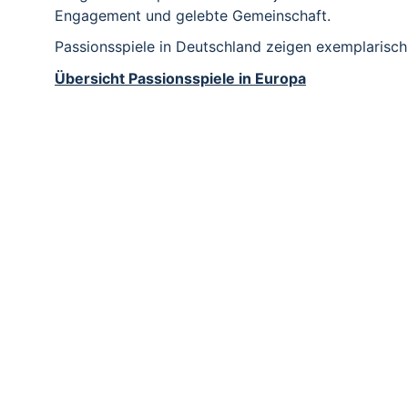
Engagement und gelebte Gemeinschaft.
Passionsspiele in Deutschland zeigen exemplarisc
Übersicht Passionsspiele in Europa
DIE PASSION CHRIS
Das Wort 
Passion
 leitet sich vom lateinischen 
pass
Zentrale Stationen der Passionsgeschichte sind:
Einzug Jesu in Jerusalem (Palmsonntag)
Das letzte Abendmahl mit den Jüngern (Grün
Gebet im Garten Gethsemane, Verrat und Ver
Verhör vor dem Hohen Rat (Karfreitag)
Verleugnung durch Petrus (Karfreitag)