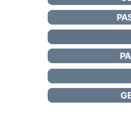
PA
PA
GE
EINLEITUNG