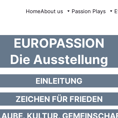
Home
About us
Passion Plays
E
e representation of the Passion
EUROPASSION
Die Ausstellung
EINLEITUNG
ZEICHEN FÜR FRIEDEN
AUBE. KULTUR. GEMEINSCHA