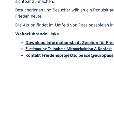
sichtbar zu machen.
Besucherinnen und Besucher wählen ein Requisit au
Frieden heute.
Die Aktion findet im Umfeld von Passionsspielen i
Weiterführende Links
Download Informationsblatt Zeichen für Fri
Zustimmung Teilnahme Mitmachaktion & Kontakt
Kontakt Friedensprojekte: 
peace@europass
EUROPASSION – GL
EUROPASSION ist ein europäisches Netzwerk von Pa
die Passion Jesu Christi in lebendigen Theater‑, Spi