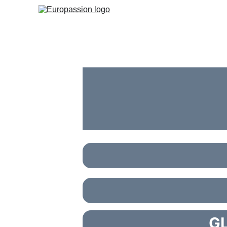
Proclamation of the message of Christ through th
GL