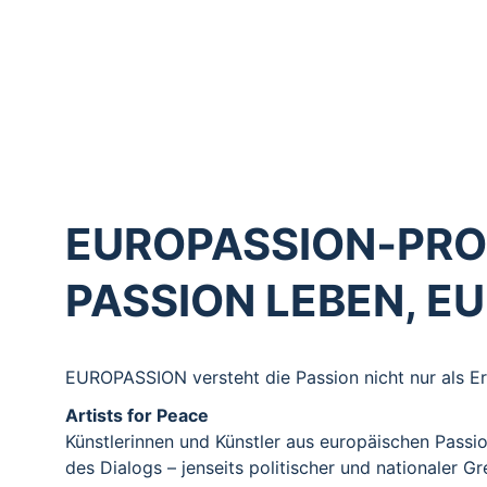
Passionsspiele sind Ausdruck christlichen Glauben
ehrenamtlich getragen und verbinden Menschen übe
EUROPASSION fördert Austausch, Begegnung und gem
Verantwortung schenkt.
EUROPASSION‑PRO
PASSION LEBEN, E
EUROPASSION versteht die Passion nicht nur als Er
Artists for Peace
Künstlerinnen und Künstler aus europäischen Passio
des Dialogs – jenseits politischer und nationaler G