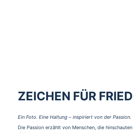
Diese Seite begleitet die EUROPASSION‑Ausstellung 
EUROPASSION verbindet Passionsspielorte aus ganz E
Vielfalt und gemeinschaftliches Engagement entst
Flyer Katholikentag 2026 (Download)
Kontakt EUROPASSION
ZEICHEN FÜR FRIE
Ein Foto. Eine Haltung – inspiriert von der Passion.
Die Passion erzählt von Menschen, die hinschauten