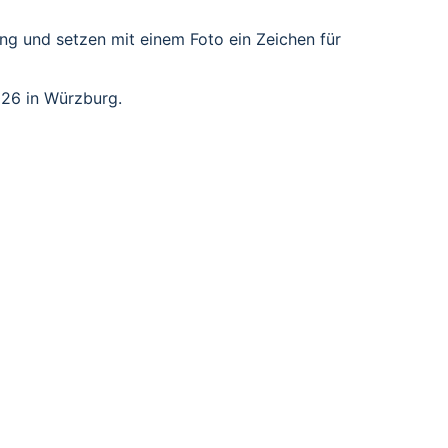
ng und setzen mit einem Foto ein Zeichen für 
026 in Würzburg.
NSCHAFT.
hnten verbindet der Verband Gemeinschaften, die 