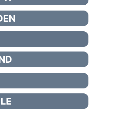
DEN
AND
ELE