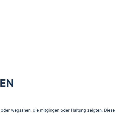
und lädt dazu ein, ihre Inhalte in Ruhe digital zu entdecke
uropa. Die Ausstellung zeigt, wie aus der Geschichte der 
ehen – und wie daraus Verantwortung für das Handeln heut
DEN
 oder wegsahen, die mitgingen oder Haltung zeigten. Diese