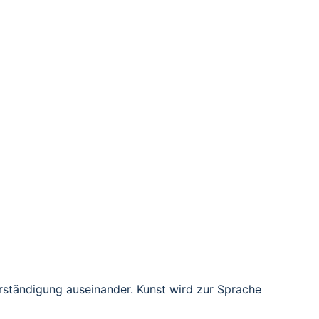
ngagement ganzer Orte, werden überwiegend 
 hinweg.
aft der Passion auch heute Orientierung und 
erständigung auseinander. Kunst wird zur Sprache 